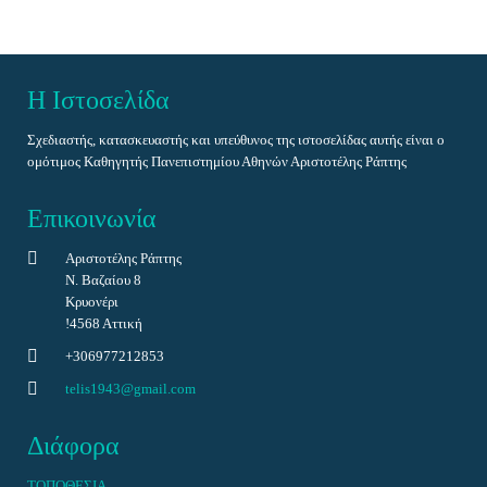
ΑΡΙΣΤΕΙΔΗΣ ΜΥΛΩΝΑΣ
7 ΕΛΛΗΝΕΣ ΝΕΚΡΟΙ
Η Ιστοσελίδα
Η ΜΑΧΗ ΤΗΣ ΜΕΡΙΤΣΑΣ (βιβλίο)
Σχεδιαστής, κατασκευαστής και υπεύθυνος της ιστοσελίδας αυτής είναι ο
ομότιμος Καθηγητής Πανεπιστημίου Αθηνών Αριστοτέλης Ράπτης
Επικοινωνία
Αριστοτέλης Ράπτης
Ν. Βαζαίου 8
Κρυονέρι
!4568 Αττική
+306977212853
telis1943@gmail.com
Διάφορα
ΤΟΠΟΘΕΣΙΑ