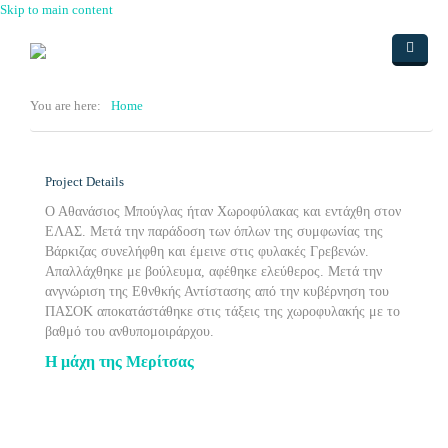
Skip to main content
Home
You are here:
Home
ΑΥΘΕΝΤΙΚΕΣ ΑΦΗΓΗΣΕΙΣ
ΑΡΘΡΑ-ΒΙΒΛΙΑ
Project Details
Ο Αθανάσιος Μπούγλας ήταν Χωροφύλακας και εντάχθη στον
ΠΟΙΗΣΗ
ΜΗΝΑΣ ΛΑΓΓΑΡΗΣ
ΕΛΑΣ. Μετά την παράδοση των όπλων της συμφωνίας της
Βάρκιζας συνελήφθη και έμεινε στις φυλακές Γρεβενών.
ΨΗΦΙΣΜΑ
ΛΑΖΑΡΟΣ ΑΡΣΕΝΙΟΥ
ΔΗΜΟΤΙΚΟ ΑΣΜΑ
Απαλλάχθηκε με βούλευμα, αφέθηκε ελεύθερος. Μετά την
ανγνώριση της Εθνθκής Αντίστασης από την κυβέρνηση του
ΤΟΠΟΘΕΣΙΑ
ΤΙΤΟΣ ΑΘΑΝΑΣΙΑΔΗΣ
ΕΔΟΥΑΡΔΟ ΓΚΟΛΕΑΝΟ
ΠΑΣΟΚ αποκατάστάθηκε στις τάξεις της χωροφυλακής με το
βαθμό του ανθυπομοιράρχου.
ΔΡΑΣΕΙΣ
Η ΜΗΧΑΝΗ ΤΟΥ ΧΡΟΝΟΥ
ΠΟΙΗΜΑ Ν. ΠΑΠΑΚΟΓΚΟΥ
Google Χάρτης
Η μάχη της Μερίτσας
ΝΑΣΟΣ ΜΠΡΑΤΣΟΣ
Πως πάμε
ΕΠΙΣΤΟΛΗ ΣΤΟΝ ΠΕΡΙΦΕΡΙΑΡΧΗ
ΠΑΠΑΧΡΗΣΤΟΥ
Φωτογραφίες
ΔΗΜΟΣ ΜΕΤΕΩΡΩΝ