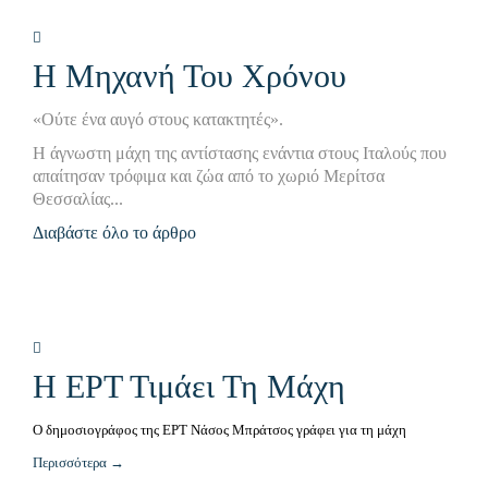
7 ΕΛΛΗΝΕΣ ΝΕΚΡΟΙ
Η Μηχανή Του Χρόνου
Η ΜΑΧΗ ΤΗΣ ΜΕΡΙΤΣΑΣ (βιβλίο)
«Ούτε ένα αυγό στους κατακτητές».
Η άγνωστη μάχη της αντίστασης ενάντια στους Ιταλούς που
απαίτησαν τρόφιμα και ζώα από το χωριό Μερίτσα
Θεσσαλίας...
Διαβάστε όλο το άρθρο
Η ΕΡΤ Τιμάει Τη Μάχη
Ο δημοσιογράφος της ΕΡΤ Νάσος Μπράτσος γράφει για τη μάχη
Περισσότερα →