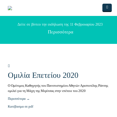
Skip to main content
Home
Δείτε σε βίντεο την εκδήλωση της 11 Φεβρουαρίου 2023
ΑΥΘΕΝΤΙΚΕΣ ΑΦΗΓΗΣΕΙΣ
Περισσότερα
ΑΡΘΡΑ-ΒΙΒΛΙΑ
ΠΟΙΗΣΗ
ΜΗΝΑΣ ΛΑΓΓΑΡΗΣ
ΨΗΦΙΣΜΑ
ΛΑΖΑΡΟΣ ΑΡΣΕΝΙΟΥ
ΔΗΜΟΤΙΚΟ ΑΣΜΑ
Ομιλία Επετείου 2020
ΤΟΠΟΘΕΣΙΑ
ΤΙΤΟΣ ΑΘΑΝΑΣΙΑΔΗΣ
ΕΔΟΥΑΡΔΟ ΓΚΟΛΕΑΝΟ
ΔΡΑΣΕΙΣ
Η ΜΗΧΑΝΗ ΤΟΥ ΧΡΟΝΟΥ
ΠΟΙΗΜΑ Ν. ΠΑΠΑΚΟΓΚΟΥ
Google Χάρτης
Ο Ομότιμος Καθηγητής του Πανεπιστημίου Αθηνών Αριστοτέλης Ράπτης
ομιλεί για τη Μάχη της Μερίτσας στην επέτειο του 2020
ΝΑΣΟΣ ΜΠΡΑΤΣΟΣ
Πως πάμε
ΕΠΙΣΤΟΛΗ ΣΤΟΝ ΠΕΡΙΦΕΡΙΑΡΧΗ
Περισσότερα →
ΠΑΠΑΧΡΗΣΤΟΥ
Φωτογραφίες
ΔΗΜΟΣ ΜΕΤΕΩΡΩΝ
Κατέβασμα σε pdf
ΑΡΙΣΤΕΙΔΗΣ ΜΥΛΩΝΑΣ