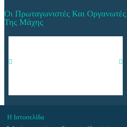
Οι Πρωταγωνιστές Και Οργανωτές
Της Μάχης
Ηλίας Καφαντάρης, ο εμπνευστής, οργανωτής και πρωτεργάτης της
περίφημης μάχης. Μετά τη νίκη εξαφανίστηκε για να μη περάσει
ανταρτοδικείο την πρωτοβουλία του χωρίς την έγκριση του Αρχηγείου
του ΕΑΜ. Εμφανίστηκε το 1948.
Περισσότερα
ΗΛΙΑΣ ΚΑΦΑΝΤΑΡΗΣ
Καπετάν Αδαμάντιος
Η Ιστοσελίδα